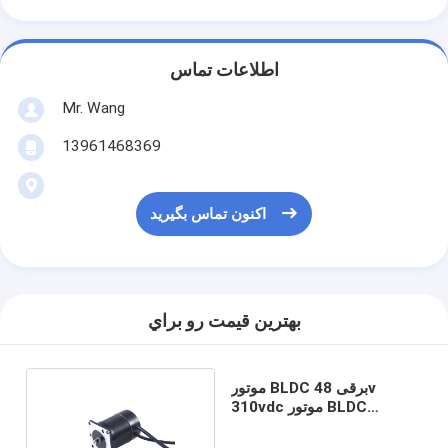
اطلاعات تماس
Mr. Wang
13961468369
اکنون تماس بگیرید
بهترين قيمت رو براي
موتور BLDC برقی 48v
310vdc موتور BLDC
6000rpm 1000W