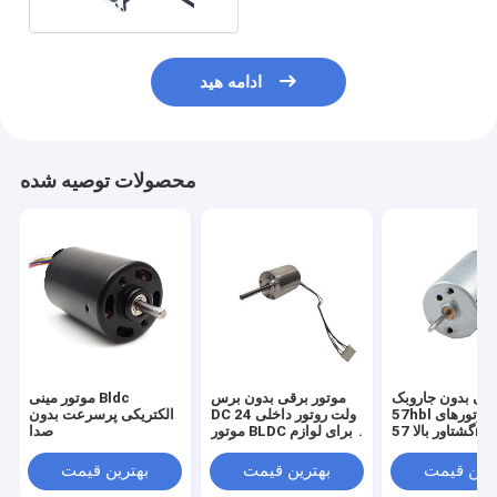
ادامه هید
محصولات توصیه شده
رقی بدون جاروبک
موتور برقی بدون برس
موتور مینی Bldc
57hbl موتورهای Bldc با
DC 24 ولت روتور داخلی
الکتریکی پرسرعت بدون
اور بالا 57mm
موتور BLDC برای لوازم
صدا
خانگی
ترین قیمت
بهترین قیمت
بهترین قیمت