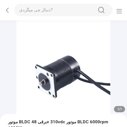
1
/
1
موتور BLDC برقی 48v 310vdc موتور BLDC 6000rpm