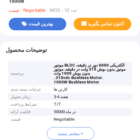
1000W
MOQ：10 عدد
قیمت：Negotiable
اکنون تماس بگیرید
بهترین قیمت
توضیحات محصول
موتور BLDC الکتریکی 6000 دور در دقیقه،
موتور بدون بوش 310 ولت در دقیقه، موتور
بدون بوش 1000 وات
برجسته
,
,
310vdc Bushless Motor
1000W Bushless Motor
کارتن ها
جزئیات بسته بندی
3-4 هفته
زمان تحویل
T/T
شرایط پرداخت
50000 در ماه
قابلیت ارائه
Negotiable
قیمت
بیشتر ببینید