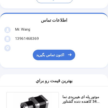
اطلاعات تماس
Mr. Wang
13961468369
اکنون تماس بگیرید
بهترين قيمت رو براي
موتور پله ای هیبریدی نما
34 کاهنده دنده گشتاور
بالا 160 میلی متری