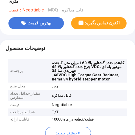
متری
MOQ：قابل مذاکره
قیمت：Negotiable
اکنون تماس بگیرید
بهترین قیمت
توضیحات محصول
کاهنده دنده گشتاور بالا 160 میلی متر، کاهنده
چرخ دنده گشتاور بالا 48 VDC، موتور پله ای
هیبریدی نما 34
برجسته
,
,
48VDC High Torque Gear Reducer
nema 34 hybrid stepper motor
چین
محل منبع
مقدار حداقل تعداد
قابل مذاکره
سفارش
Negotiable
قیمت
T/T
شرایط پرداخت
10000 قطعه/قطعه در ماه
قابلیت ارائه
بیشتر ببینید